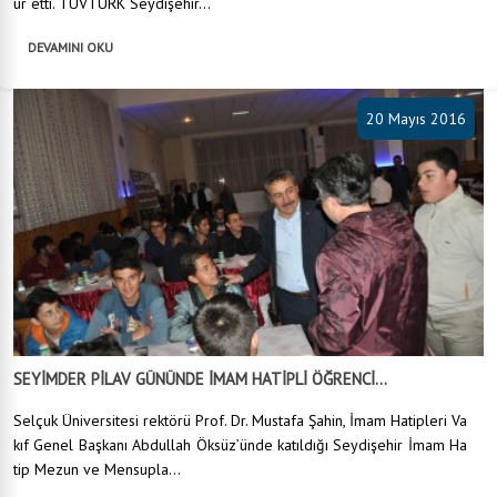
ür etti. TÜVTÜRK Seydişehir...
DEVAMINI OKU
20 Mayıs 2016
SEYİMDER PİLAV GÜNÜNDE İMAM HATİPLİ ÖĞRENCİ...
Selçuk Üniversitesi rektörü Prof. Dr. Mustafa Şahin, İmam Hatipleri Va
kıf Genel Başkanı Abdullah Öksüz’ünde katıldığı Seydişehir İmam Ha
tip Mezun ve Mensupla...