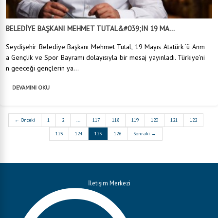
BELEDİYE BAŞKANI MEHMET TUTAL&#039;IN 19 MA...
Seydişehir Belediye Başkanı Mehmet Tutal, 19 Mayıs Atatürk ‘ü Anm
a Gençlik ve Spor Bayramı dolayısıyla bir mesaj yayınladı. Türkiye’ni
n geeceği gençlerin ya...
DEVAMINI OKU
← Önceki
1
2
...
117
118
119
120
121
122
123
124
125
126
Sonraki →
İletişim Merkezi