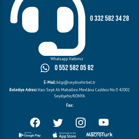
0 332 582 34 28
Whatsapp Hattımız
0 552 582 05 82
E-Mail:
bilgi@seydisehir.bel.tr
Belediye Adresi:
Hacı Seyit Ali Mahallesi Mevlâna Caddesi No:3 42002
Seydişehir/KONYA
Fax: