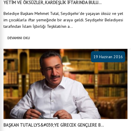
YETİM VE ÖKSÜZLER, KARDEŞLİK İFTARINDA BULU...
Belediye Başkanı Mehmet Tutal, Seydişehir’de yaşayan öksüz ve yet
im çocuklarla iftar yemeğinde bir araya geldi. Seydişehir Belediyesi
tarafından İslam İşbirliği Teşkilatı'nın a...
DEVAMINI OKU
19 Haziran 2016
BAŞKAN TUTAL LYS&#039;YE GİRECEK GENÇLERE B...