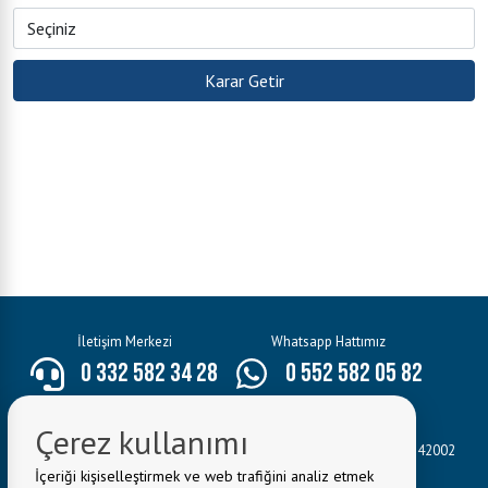
İletişim Merkezi
Whatsapp Hattımız
0 332 582 34 28
0 552 582 05 82
E-Mail:
bilgi@seydisehir.bel.tr
Çerez kullanımı
Belediye Adresi:
Hacı Seyit Ali Mahallesi Mevlâna Caddesi No:3 42002
Seydişehir/KONYA
İçeriği kişiselleştirmek ve web trafiğini analiz etmek