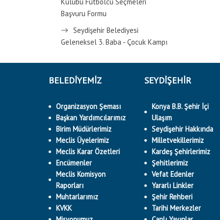
Kulübü Futbolcu Seçmeleri
Başvuru Formu
Seydişehir Belediyesi
Geleneksel 3. Baba - Çocuk Kampı
BELEDİYEMİZ
SEYDİŞEHİR
Organizasyon Şeması
Konya B.B. Şehir İçi
Başkan Yardımcılarımız
Ulaşım
Birim Müdürlerimiz
Seydişehir Hakkında
Meclis Üyelerimiz
Milletvekillerimiz
Meclis Karar Özetleri
Kardeş Şehirlerimiz
Encümenler
Şehitlerimiz
Meclis Komisyon
Vefat Edenler
Raporları
Yararlı Linkler
Muhtarlarımız
Şehir Rehberi
KVKK
Tarihi Merkezler
Misyonumuz
Canlı Yayınlar