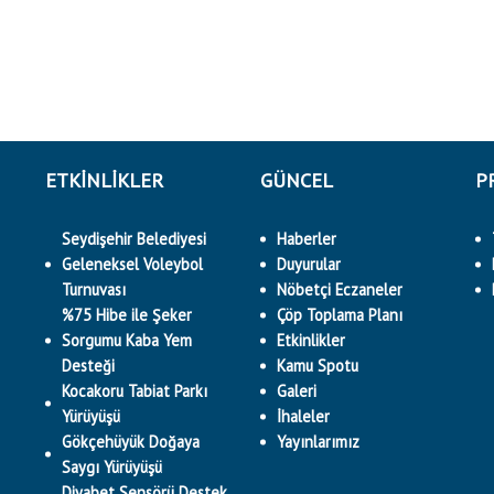
ETKINLIKLER
GÜNCEL
P
Seydişehir Belediyesi
Haberler
Geleneksel Voleybol
Duyurular
Turnuvası
Nöbetçi Eczaneler
%75 Hibe ile Şeker
Çöp Toplama Planı
Sorgumu Kaba Yem
Etkinlikler
Desteği
Kamu Spotu
Kocakoru Tabiat Parkı
Galeri
Yürüyüşü
İhaleler
Gökçehüyük Doğaya
Yayınlarımız
Saygı Yürüyüşü
Diyabet Sensörü Destek