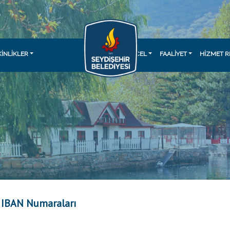
KINLIKLER
GÜNCEL
FAALİYET
HİZMET R
 IBAN Numaraları