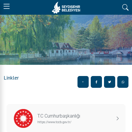
Linkler
T.C Cumhurbaşkanlığı
https://www.tccb.gov.tr/