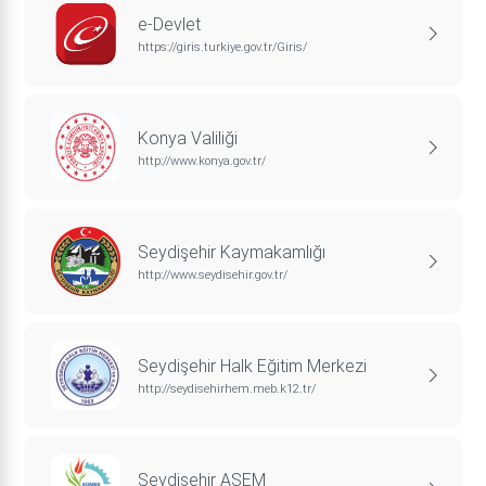
e-Devlet
https://giris.turkiye.gov.tr/Giris/
Konya Valiliği
http://www.konya.gov.tr/
Seydişehir Kaymakamlığı
http://www.seydisehir.gov.tr/
Seydişehir Halk Eğitim Merkezi
http://seydisehirhem.meb.k12.tr/
Seydişehir ASEM