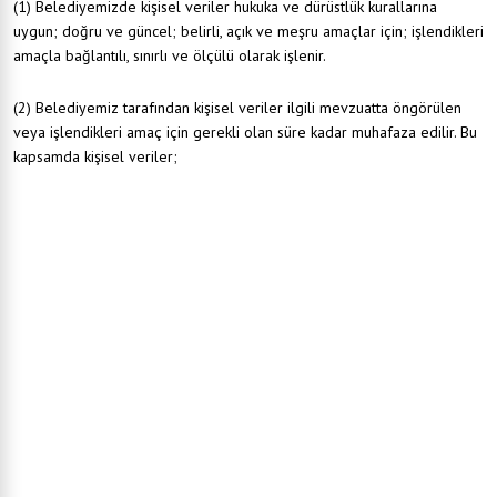
(1) Belediyemizde kişisel veriler hukuka ve dürüstlük kurallarına
uygun; doğru ve güncel; belirli, açık ve meşru amaçlar için; işlendikleri
amaçla bağlantılı, sınırlı ve ölçülü olarak işlenir.
(2) Belediyemiz tarafından kişisel veriler ilgili mevzuatta öngörülen
veya işlendikleri amaç için gerekli olan süre kadar muhafaza edilir. Bu
kapsamda kişisel veriler;
6698 sayılı Kişisel Verilerin Korunması Kanunu,
5393 sayılı Belediye Kanunu,
5216 sayılı Büyükşehir Belediye Kanunu,
6098 sayılı Türk Borçlar Kanunu,
4734 sayılı Kamu İhale Kanunu,
4735 sayılı Kamu İhale Sözleşmeleri Kanunu,
6183 sayılı Amme Alacaklarının Tahsili Usulü Hakkında Kanun
3402 sayılı Kadastro Kanunu
3194 sayılı İmar Kanunu
5326 sayılı Kabahatler Kanunu
657 sayılı Devlet Memurları Kanunu,
5510 sayılı Sosyal Sigortalar ve Genel Sağlık Sigortası Kanunu,
5018 sayılı Kamu Mali Yönetimi ve Kontrol Kanunu,
6331 sayılı İş Sağlığı ve Güvenliği Kanunu,
4982 Sayılı Bilgi Edinme Hakkı Kanunu,
3071 sayılı Dilekçe Hakkının Kullanılmasına Dair Kanun,
4857 sayılı İş Kanunu