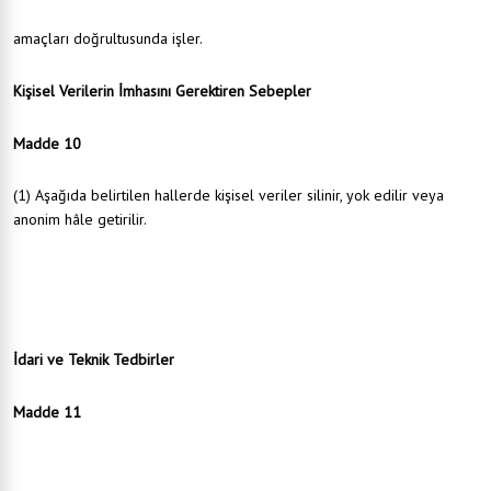
Yönetim faaliyetlerinin yürütülmesi
amaçları doğrultusunda işler.
Kişisel Verilerin İmhasını Gerektiren Sebepler
Madde 10
(1) Aşağıda belirtilen hallerde kişisel veriler silinir, yok edilir veya
anonim hâle getirilir.
İşlenmesini gerektiren sebeplerin ortadan kalkması.
İlgili kişinin açık rıza beyanını geri alması.
Kişisel verinin saklanmasını gerektiren azami süre dolduktan sonra periyodik imha süresinin
gelmesi.
İlgili kişinin başvurması üzerine Belediyenin kabulü ile.
İdari ve Teknik Tedbirler
Madde 11
Belediyemiz, işlenen kişisel verilerle ilgili olarak aşağıda yer alan idari ve teknik tedbirleri
uygulamaktadır: