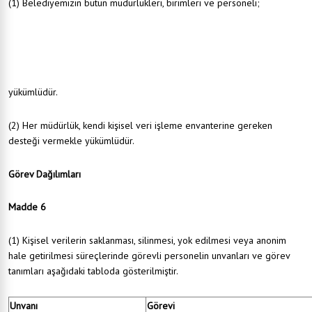
(1) Belediyemizin bütün müdürlükleri, birimleri ve personeli;
Politika kapsamında alınmakta olan tüm idari ve teknik tedbirleri gereğince uygulamakla,
Personelin eğitimi ve kapasitelerinin geliştirilmesiyle,
Kişisel verilerin hukuka aykırı olarak işlenmesini önlemekle,
Kişisel veri işlenen tüm ortamlarda veri güvenliğini sağlamaya yönelik teknik ve idari
tedbirlerin alınması konularında sorumlu müdürlüğe destek sağlamakla
yükümlüdür.
(2) Her müdürlük, kendi kişisel veri işleme envanterine gereken
desteği vermekle yükümlüdür.
Görev Dağılımları
Madde 6
(1) Kişisel verilerin saklanması, silinmesi, yok edilmesi veya anonim
hale getirilmesi süreçlerinde görevli personelin unvanları ve görev
tanımları aşağıdaki tabloda gösterilmiştir.
Unvanı
Görevi