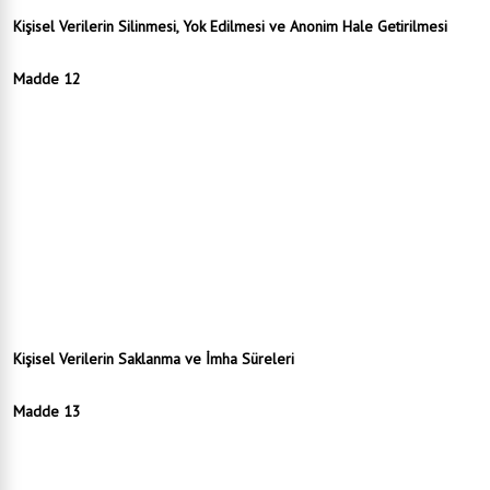
Kişisel Verilerin Silinmesi, Yok Edilmesi ve Anonim Hale Getirilmesi
Madde 12
İlgili mevzuatta öngörülen süre ya da işlendikleri amaç için gerekli olan saklama süresinin
sonunda kişisel veriler, Belediyemiz tarafından resen veya ilgili kişinin başvurusu üzerine,
ilgili mevzuat hükümlerine uygun olarak aşağıda belirtilen tekniklerle silinir veya yok edilir.
Sunucularda yer alan kişisel veriler: Sistem yöneticisi tarafından ilgili kullanıcıların erişim
yetkisi kaldırılarak silme işlemi yapılır.
Elektronik ortamda yer alan kişisel veriler: Silme işlemi yapılır.
Fiziksel ortamda yer alan kişisel veriler: Kâğıt ortamında tutulan veriler kâğıt öğütücüden
geçirilerek yok edilir.
Taşınabilir sistemde yer alan kişisel veriler: Silme işlemi yapılır.
İlgili mevzuatta öngörülen süre ya da işlendikleri amaç için gerekli olan saklama süresinin
sonunda kişisel veriler, Belediyemiz tarafından resen veya ilgili kişinin başvurusu üzerine,
başka verilerle eşleştirilerek dahi hiçbir surette kimliği belirli veya belirlenebilir bir gerçek
kişiyle ilişkilendirilemeyecek hâle getirilmesi suretiyle anonim hale getirilir.
Kişisel Verilerin Saklanma ve İmha Süreleri
Madde 13
Kişisel veri işleme süreçlerine ilişkin veri kategorisi bazında saklama ve imha süreleri
VERBİS’te ayrıntılı olarak gösterilmiştir.