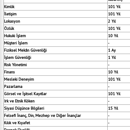
Kimlik
101 Yıl
İletişim
101 Yıl
Lokasyon
2 Yıl
Özlük
101 Yıl
Hukuki İşlem
10 Yıl
Müşteri İşlem
-
Fiziksel Mekân Güvenliği
1 Ay
İşlem Güvenliği
1 Yıl
Risk Yönetimi
-
Finans
10 Yıl
Mesleki Deneyim
101 Yıl
Pazarlama
-
Görsel ve İşitsel Kayıtlar
101 Yıl
Irk ve Etnik Köken
-
Siyasi Düşünce Bilgileri
15 Yıl
Felsefi İnanç, Din, Mezhep ve Diğer İnançlar
-
Kılık ve Kıyafet
-
Dernek Üyeliği
-