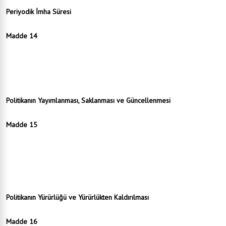
Söz konusu saklama ve imha süreleri, süreç başlıklarında Ek-1’de gösterilmiştir.
Periyodik İmha Süresi
Madde 14
Kanunda yer alan kişisel verilerin işlenme şartlarının tamamının ortadan kalkması
durumunda kişisel verileri saklama ve imha politikasında belirtilen ve tekrar eden
aralıklarla resen gerçekleştirilecek silme, yok etme veya anonim hale getirme işlemi süresi 6
ay olarak belirlenmiştir.
Periyodik imha için belirlenen aylar her yıl mart ve eylüldür.
Politikanın Yayımlanması, Saklanması ve Güncellenmesi
Madde 15
Politika, belediyenin resmi internet sitesi olan www.seydisehir.bel.tr adresinden herkese
duyurulur.
Politika, web sitemizin ana sayfasının sayfa sonunda, daimi link halinde her zaman
ulaşılabilir halde bulundurulur.
Politikanın bir örneği e-imzalı çıktı alınarak Yazı İşleri Müdürlüğünde muhafaza edilir.
Politika, ihtiyaç halinde belediye başkanı oluru ile güncellenebilir.
Politikanın Yürürlüğü ve Yürürlükten Kaldırılması
Madde 16