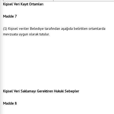
Kişisel Veri Kayıt Ortamları
Madde 7
(1) Kişisel veriler Belediye tarafından aşağıda belirtilen ortamlarda
mevzuata uygun olarak tutulur.
Elektronik ortamlar:
Sunucular
Yazılımlar (e-belediye)
Bilgi güvenliği cihazları
Kişisel bilgisayarlar
Taşınabilir elektronik cihazlar (telefon, tablet gibi)
Optik diskler (CD, DVD gibi)
Taşınabilir bellekler (USB disk, hafıza kartı gibi)
Elektronik olmayan ortamlar:
El yazması veri kayıt araçları (Evrak kayıt defteri)
Yazılı, basılı, görsel araçlar
Kişisel Veri Saklamayı Gerektiren Hukuki Sebepler
Madde 8