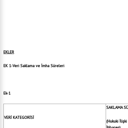
Politika, internet sitesinde yayımlanması ile yürürlüğe girer.
Politika hükümlerini belediye başkanı yürütür.
Politika, belediye başkanın talimatıyla yürürlükten kaldırılabilir.
EKLER
EK 1-Veri Saklama ve İmha Süreleri
Ek-1
SAKLAMA SÜ
VERİ KATEGORİSİ
(Hukuki İlişk
İtibaren)