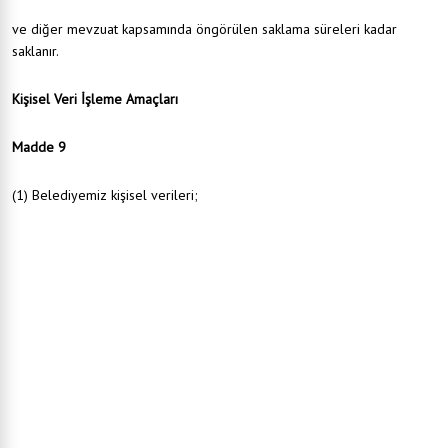
2886 sayılı Devlet İhale Kanunu
ve diğer mevzuat kapsamında öngörülen saklama süreleri kadar
saklanır.
Kişisel Veri İşleme Amaçları
Madde 9
(1) Belediyemiz kişisel verileri;
Belediyenin mekânsal güvenliğini sağlamak,
Belediye ile hukuki ilişkide bulunan kişilerle irtibatı sağlamak,
Bilgi güvenliği süreçlerini yürütebilmek,
Çağrı merkezi süreçlerini yürütmek,
Faaliyetlerin mevzuata uygun yürütülebilmesini sağlamak,
Finans ve muhasebe işlerini yürütmek,
Hukuki yükümlülüklerinin yerine getirilmesini sağlamak,
İstatistiki çalışmalar yapabilmek,
Personel işleri süreçlerini yürütebilmek,
Saklama ve arşiv faaliyetlerini yürütmek,
VERBİS süreçlerini gereği gibi yürütebilmek,
Yapılan işbirlikleri, imzalanan sözleşmeler ve protokoller çerçevesinde yükümlülüklerini ifa
edebilmek,
Yetkili kişi, kurum ve kuruluşlara bilgi verilmesi,