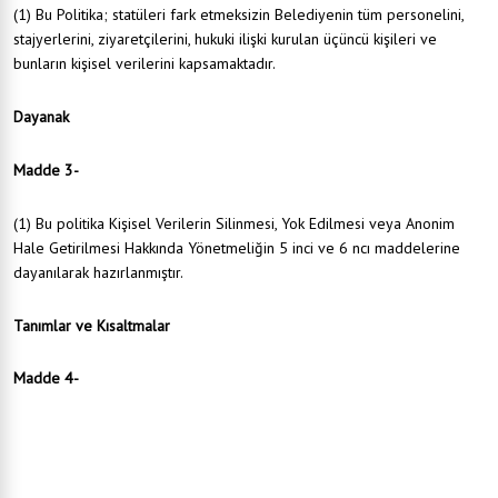
(1) Bu Politika; statüleri fark etmeksizin Belediyenin tüm personelini,
stajyerlerini, ziyaretçilerini, hukuki ilişki kurulan üçüncü kişileri ve
bunların kişisel verilerini kapsamaktadır.
Dayanak
Madde 3-
(1) Bu politika Kişisel Verilerin Silinmesi, Yok Edilmesi veya Anonim
Hale Getirilmesi Hakkında Yönetmeliğin 5 inci ve 6 ncı maddelerine
dayanılarak hazırlanmıştır.
Tanımlar ve Kısaltmalar
Madde 4-
Bu Politikanın uygulamasında;
Açık rıza: Belirli bir konuya ilişkin, bilgilendirilmeye dayanan ve özgür iradeyle açıklanan
rızayı,
Alıcı grubu: Veri sorumlusu tarafından kişisel verilerin aktarıldığı gerçek veya tüzel kişi