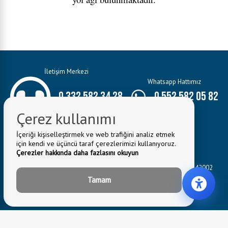
İletişim Merkezi
Whatsapp Hattımız
0 332 582 34 28
0 552 582 05 82
Çerez kullanımı
İçeriği kişiselleştirmek ve web trafiğini analiz etmek
için kendi ve üçüncü taraf çerezlerimizi kullanıyoruz.
Çerezler hakkında daha fazlasını okuyun
E-Mail:
bilgi@seydisehir.bel.tr
Belediye Adresi:
Hacı Seyit Ali Mahallesi Mevlâna Caddesi No:3 42002
Seydişehir/KONYA
Tamam
Fax: