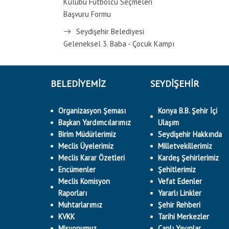
Kulübü Futbolcu Seçmeleri
Başvuru Formu
Seydişehir Belediyesi
Geleneksel 3. Baba - Çocuk Kampı
BELEDİYEMİZ
SEYDİŞEHİR
Organizasyon Şeması
Konya B.B. Şehir İçi
Başkan Yardımcılarımız
Ulaşım
Birim Müdürlerimiz
Seydişehir Hakkında
Meclis Üyelerimiz
Milletvekillerimiz
Meclis Karar Özetleri
Kardeş Şehirlerimiz
Encümenler
Şehitlerimiz
Meclis Komisyon
Vefat Edenler
Raporları
Yararlı Linkler
Muhtarlarımız
Şehir Rehberi
KVKK
Tarihi Merkezler
Misyonumuz
Canlı Yayınlar