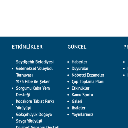
ETKINLIKLER
GÜNCEL
P
Seydişehir Belediyesi
Haberler
Geleneksel Voleybol
Duyurular
Turnuvası
Nöbetçi Eczaneler
%75 Hibe ile Şeker
Çöp Toplama Planı
Sorgumu Kaba Yem
Etkinlikler
Desteği
Kamu Spotu
Kocakoru Tabiat Parkı
Galeri
Yürüyüşü
İhaleler
Gökçehüyük Doğaya
Yayınlarımız
Saygı Yürüyüşü
Diyabet Sensörü Destek