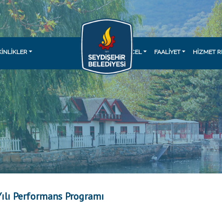
KINLIKLER
GÜNCEL
FAALİYET
HİZMET R
ılı Performans Programı