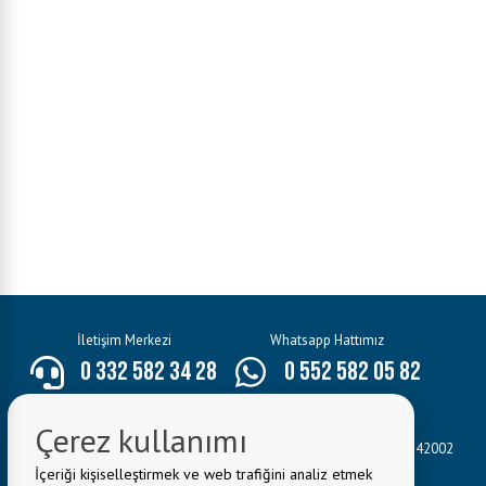
İletişim Merkezi
Whatsapp Hattımız
0 332 582 34 28
0 552 582 05 82
E-Mail:
bilgi@seydisehir.bel.tr
Çerez kullanımı
Belediye Adresi:
Hacı Seyit Ali Mahallesi Mevlâna Caddesi No:3 42002
Seydişehir/KONYA
İçeriği kişiselleştirmek ve web trafiğini analiz etmek