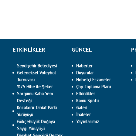
ETKINLIKLER
GÜNCEL
P
Seydişehir Belediyesi
Haberler
Geleneksel Voleybol
Duyurular
Turnuvası
Nöbetçi Eczaneler
%75 Hibe ile Şeker
Çöp Toplama Planı
Sorgumu Kaba Yem
Etkinlikler
Desteği
Kamu Spotu
Kocakoru Tabiat Parkı
Galeri
Yürüyüşü
İhaleler
Gökçehüyük Doğaya
Yayınlarımız
Saygı Yürüyüşü
Diyabet Sensörü Destek