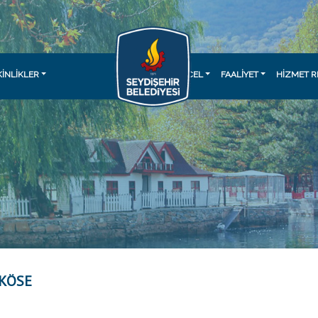
KINLIKLER
GÜNCEL
FAALİYET
HİZMET R
 KÖSE