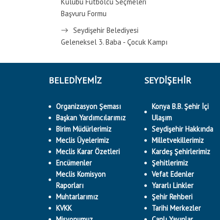
Kulübü Futbolcu Seçmeleri
Başvuru Formu
Seydişehir Belediyesi
Geleneksel 3. Baba - Çocuk Kampı
BELEDİYEMİZ
SEYDİŞEHİR
Organizasyon Şeması
Konya B.B. Şehir İçi
Başkan Yardımcılarımız
Ulaşım
Birim Müdürlerimiz
Seydişehir Hakkında
Meclis Üyelerimiz
Milletvekillerimiz
Meclis Karar Özetleri
Kardeş Şehirlerimiz
Encümenler
Şehitlerimiz
Meclis Komisyon
Vefat Edenler
Raporları
Yararlı Linkler
Muhtarlarımız
Şehir Rehberi
KVKK
Tarihi Merkezler
Misyonumuz
Canlı Yayınlar