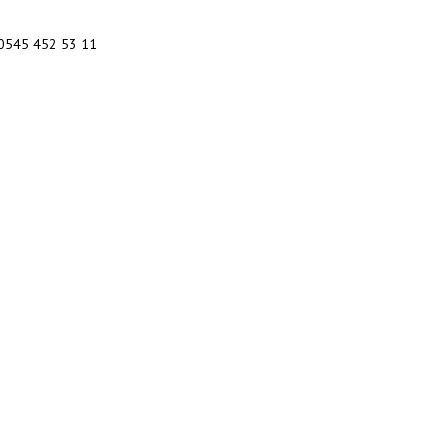
N
 0545 452 53 11