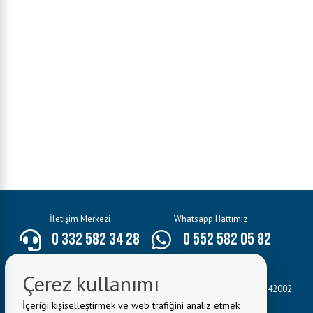
İletişim Merkezi
Whatsapp Hattımız
0 332 582 34 28
0 552 582 05 82
E-Mail:
bilgi@seydisehir.bel.tr
Çerez kullanımı
Belediye Adresi:
Hacı Seyit Ali Mahallesi Mevlâna Caddesi No:3 42002
Seydişehir/KONYA
İçeriği kişiselleştirmek ve web trafiğini analiz etmek