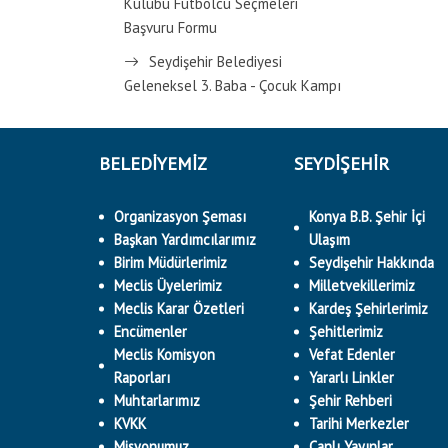
Kulübü Futbolcu Seçmeleri
Başvuru Formu
Seydişehir Belediyesi
Geleneksel 3. Baba - Çocuk Kampı
BELEDİYEMİZ
SEYDİŞEHİR
Organizasyon Şeması
Konya B.B. Şehir İçi
Başkan Yardımcılarımız
Ulaşım
Birim Müdürlerimiz
Seydişehir Hakkında
Meclis Üyelerimiz
Milletvekillerimiz
Meclis Karar Özetleri
Kardeş Şehirlerimiz
Encümenler
Şehitlerimiz
Meclis Komisyon
Vefat Edenler
Raporları
Yararlı Linkler
Muhtarlarımız
Şehir Rehberi
KVKK
Tarihi Merkezler
Misyonumuz
Canlı Yayınlar