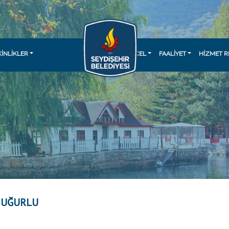
KINLIKLER
GÜNCEL
FAALİYET
HİZMET R
 UĞURLU