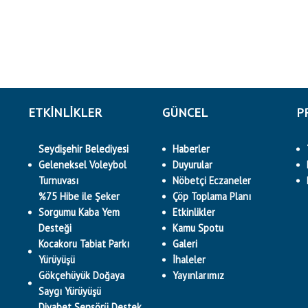
ETKINLIKLER
GÜNCEL
P
Seydişehir Belediyesi
Haberler
Geleneksel Voleybol
Duyurular
Turnuvası
Nöbetçi Eczaneler
%75 Hibe ile Şeker
Çöp Toplama Planı
Sorgumu Kaba Yem
Etkinlikler
Desteği
Kamu Spotu
Kocakoru Tabiat Parkı
Galeri
Yürüyüşü
İhaleler
Gökçehüyük Doğaya
Yayınlarımız
Saygı Yürüyüşü
Diyabet Sensörü Destek