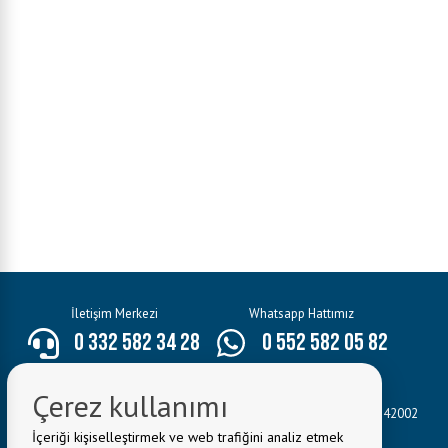
İletişim Merkezi
Whatsapp Hattımız
0 332 582 34 28
0 552 582 05 82
E-Mail:
bilgi@seydisehir.bel.tr
Çerez kullanımı
Belediye Adresi:
Hacı Seyit Ali Mahallesi Mevlâna Caddesi No:3 42002
Seydişehir/KONYA
İçeriği kişiselleştirmek ve web trafiğini analiz etmek