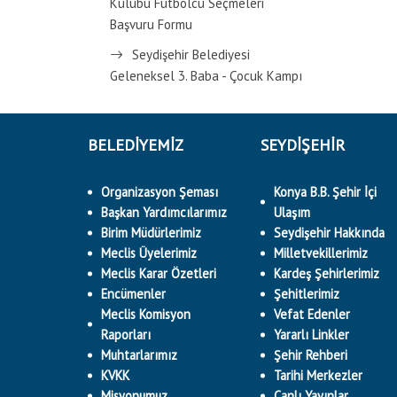
Kulübü Futbolcu Seçmeleri
Başvuru Formu
Seydişehir Belediyesi
Geleneksel 3. Baba - Çocuk Kampı
BELEDİYEMİZ
SEYDİŞEHİR
Organizasyon Şeması
Konya B.B. Şehir İçi
Başkan Yardımcılarımız
Ulaşım
Birim Müdürlerimiz
Seydişehir Hakkında
Meclis Üyelerimiz
Milletvekillerimiz
Meclis Karar Özetleri
Kardeş Şehirlerimiz
Encümenler
Şehitlerimiz
Meclis Komisyon
Vefat Edenler
Raporları
Yararlı Linkler
Muhtarlarımız
Şehir Rehberi
KVKK
Tarihi Merkezler
Misyonumuz
Canlı Yayınlar