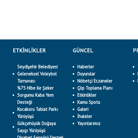
ETKINLIKLER
GÜNCEL
P
Seydişehir Belediyesi
Haberler
Geleneksel Voleybol
Duyurular
Turnuvası
Nöbetçi Eczaneler
%75 Hibe ile Şeker
Çöp Toplama Planı
Sorgumu Kaba Yem
Etkinlikler
Desteği
Kamu Spotu
Kocakoru Tabiat Parkı
Galeri
Yürüyüşü
İhaleler
Gökçehüyük Doğaya
Yayınlarımız
Saygı Yürüyüşü
Diyabet Sensörü Destek