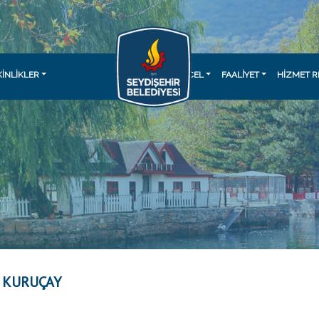
KINLIKLER
GÜNCEL
FAALİYET
HİZMET R
 KURUÇAY