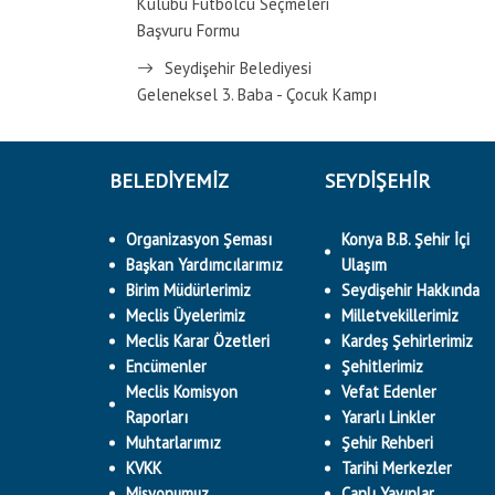
Kulübü Futbolcu Seçmeleri
Başvuru Formu
Seydişehir Belediyesi
Geleneksel 3. Baba - Çocuk Kampı
BELEDİYEMİZ
SEYDİŞEHİR
Organizasyon Şeması
Konya B.B. Şehir İçi
Başkan Yardımcılarımız
Ulaşım
Birim Müdürlerimiz
Seydişehir Hakkında
Meclis Üyelerimiz
Milletvekillerimiz
Meclis Karar Özetleri
Kardeş Şehirlerimiz
Encümenler
Şehitlerimiz
Meclis Komisyon
Vefat Edenler
Raporları
Yararlı Linkler
Muhtarlarımız
Şehir Rehberi
KVKK
Tarihi Merkezler
Misyonumuz
Canlı Yayınlar