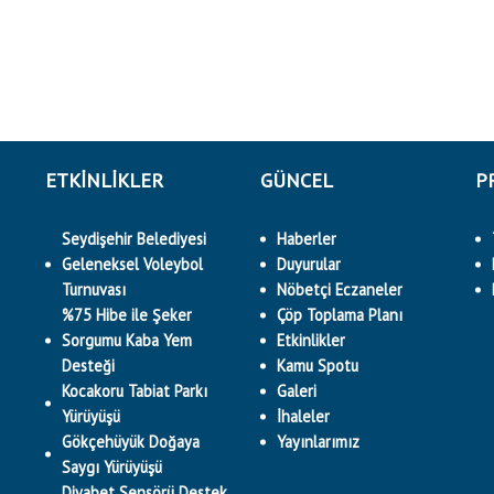
ETKINLIKLER
GÜNCEL
P
Seydişehir Belediyesi
Haberler
Geleneksel Voleybol
Duyurular
Turnuvası
Nöbetçi Eczaneler
%75 Hibe ile Şeker
Çöp Toplama Planı
Sorgumu Kaba Yem
Etkinlikler
Desteği
Kamu Spotu
Kocakoru Tabiat Parkı
Galeri
Yürüyüşü
İhaleler
Gökçehüyük Doğaya
Yayınlarımız
Saygı Yürüyüşü
Diyabet Sensörü Destek