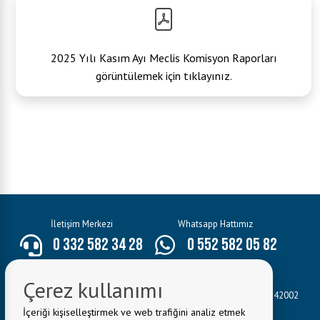
2025 Yılı Kasım Ayı Meclis Komisyon Raporları
görüntülemek için tıklayınız.
İletişim Merkezi
Whatsapp Hattımız
0 332 582 34 28
0 552 582 05 82
E-Mail:
bilgi@seydisehir.bel.tr
Çerez kullanımı
Belediye Adresi:
Hacı Seyit Ali Mahallesi Mevlâna Caddesi No:3 42002
Seydişehir/KONYA
İçeriği kişiselleştirmek ve web trafiğini analiz etmek