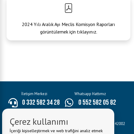
2024 Yılı Aralık Ayı Meclis Komisyon Raporları
görüntülemek için tıklayınız.
İletişim Merkezi
Whatsapp Hattımız
0 332 582 34 28
0 552 582 05 82
E-Mail:
bilgi@seydisehir.bel.tr
Çerez kullanımı
Belediye Adresi:
Hacı Seyit Ali Mahallesi Mevlâna Caddesi No:3 42002
Seydişehir/KONYA
İçeriği kişiselleştirmek ve web trafiğini analiz etmek