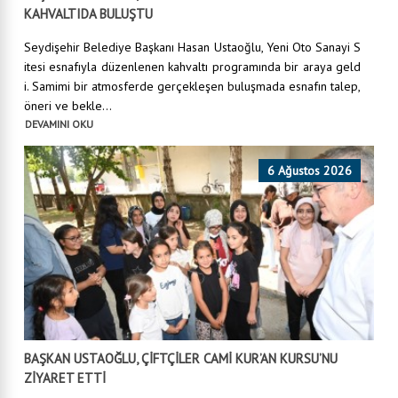
KAHVALTIDA BULUŞTU
Seydişehir Belediye Başkanı Hasan Ustaoğlu, Yeni Oto Sanayi S
itesi esnafıyla düzenlenen kahvaltı programında bir araya geld
i. Samimi bir atmosferde gerçekleşen buluşmada esnafın talep,
öneri ve bekle...
DEVAMINI OKU
6 Ağustos 2026
BAŞKAN USTAOĞLU, ÇİFTÇİLER CAMİ KUR’AN KURSU’NU
ZİYARET ETTİ