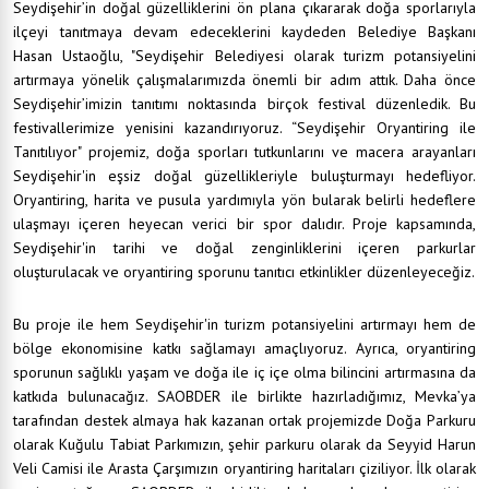
Seydişehir’in doğal güzelliklerini ön plana çıkararak doğa sporlarıyla
ilçeyi tanıtmaya devam edeceklerini kaydeden Belediye Başkanı
Hasan Ustaoğlu, "Seydişehir Belediyesi olarak turizm potansiyelini
artırmaya yönelik çalışmalarımızda önemli bir adım attık. Daha önce
Seydişehir’imizin tanıtımı noktasında birçok festival düzenledik. Bu
festivallerimize yenisini kazandırıyoruz. “Seydişehir Oryantiring ile
Tanıtılıyor" projemiz, doğa sporları tutkunlarını ve macera arayanları
Seydişehir'in eşsiz doğal güzellikleriyle buluşturmayı hedefliyor.
Oryantiring, harita ve pusula yardımıyla yön bularak belirli hedeflere
ulaşmayı içeren heyecan verici bir spor dalıdır. Proje kapsamında,
Seydişehir'in tarihi ve doğal zenginliklerini içeren parkurlar
oluşturulacak ve oryantiring sporunu tanıtıcı etkinlikler düzenleyeceğiz.
Bu proje ile hem Seydişehir'in turizm potansiyelini artırmayı hem de
bölge ekonomisine katkı sağlamayı amaçlıyoruz. Ayrıca, oryantiring
sporunun sağlıklı yaşam ve doğa ile iç içe olma bilincini artırmasına da
katkıda bulunacağız. SAOBDER ile birlikte hazırladığımız, Mevka’ya
tarafından destek almaya hak kazanan ortak projemizde Doğa Parkuru
olarak Kuğulu Tabiat Parkımızın, şehir parkuru olarak da Seyyid Harun
Veli Camisi ile Arasta Çarşımızın oryantiring haritaları çiziliyor. İlk olarak