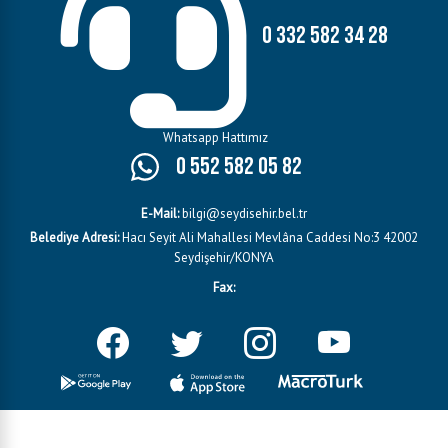
0 332 582 34 28
Whatsapp Hattımız
0 552 582 05 82
E-Mail:
bilgi@seydisehir.bel.tr
Belediye Adresi:
Hacı Seyit Ali Mahallesi Mevlâna Caddesi No:3 42002
Seydişehir/KONYA
Fax: