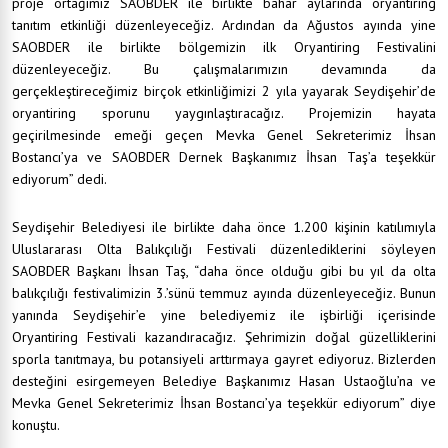
proje ortağımız SAOBDER ile birlikte bahar aylarında oryantiring
tanıtım etkinliği düzenleyeceğiz. Ardından da Ağustos ayında yine
SAOBDER ile birlikte bölgemizin ilk Oryantiring Festivalini
düzenleyeceğiz. Bu çalışmalarımızın devamında da
gerçekleştireceğimiz birçok etkinliğimizi 2 yıla yayarak Seydişehir’de
oryantiring sporunu yaygınlaştıracağız. Projemizin hayata
geçirilmesinde emeği geçen Mevka Genel Sekreterimiz İhsan
Bostancı’ya ve SAOBDER Dernek Başkanımız İhsan Taş’a teşekkür
ediyorum” dedi.
Seydişehir Belediyesi ile birlikte daha önce 1.200 kişinin katılımıyla
Uluslararası Olta Balıkçılığı Festivali düzenlediklerini söyleyen
SAOBDER Başkanı İhsan Taş, “daha önce olduğu gibi bu yıl da olta
balıkçılığı festivalimizin 3.’sünü temmuz ayında düzenleyeceğiz. Bunun
yanında Seydişehir’e yine belediyemiz ile işbirliği içerisinde
Oryantiring Festivali kazandıracağız. Şehrimizin doğal güzelliklerini
sporla tanıtmaya, bu potansiyeli arttırmaya gayret ediyoruz. Bizlerden
desteğini esirgemeyen Belediye Başkanımız Hasan Ustaoğlu’na ve
Mevka Genel Sekreterimiz İhsan Bostancı’ya teşekkür ediyorum” diye
konuştu.