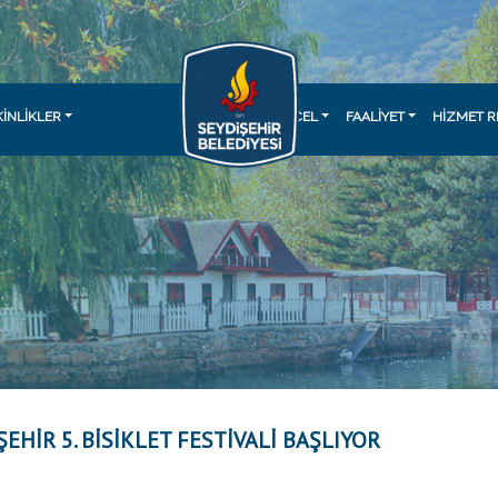
KINLIKLER
GÜNCEL
FAALİYET
HİZMET R
ŞEHİR 5. BİSİKLET FESTİVALİ BAŞLIYOR