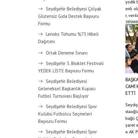
yodik 
enli o
Seydişehir Belediyesi Çölyak
r, veril
Glütensiz Gıda Destek Başvuru
DEVAMI
Formu
Lenoks Tohumu %75 Hibeli
Dağıtımı
Ortak Deneme Sınavı
Seydişehir 5. Bisiklet Festivali
YEDEK LİSTE Başvuru Formu
BAŞKA
Seydişehir Belediyesi
CAMİ 
Geleneksel Başkanlık Kupası
ETTİ
Futbol Turnuvası Başlıyor
Seydiş
Seydişehir Belediyesi Spor
staoğl
Kulübü Futbolcu Seçmeleri
bağlı Ç
Başvuru Formu
yaret e
Seydişehir Belediyesi Spor
e AK P