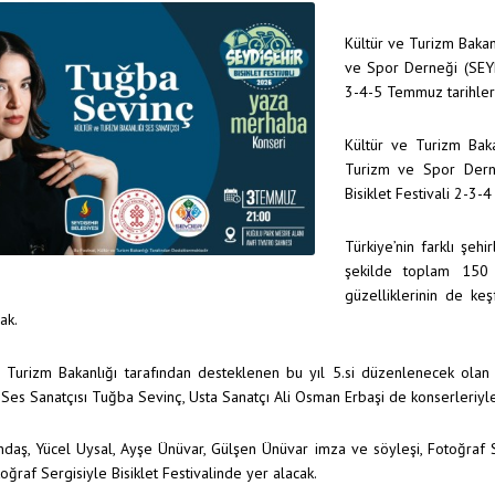
Kültür ve Turizm Bakanl
ve Spor Derneği (SEYDE
3-4-5 Temmuz tarihleri
Kültür ve Turizm Baka
Turizm ve Spor Derne
Bisiklet Festivali 2-3
Türkiye’nin farklı şeh
şekilde toplam 150 k
güzelliklerinin de keş
ak.
 Turizm Bakanlığı tarafından desteklenen bu yıl 5.si düzenlenecek olan S
 Ses Sanatçısı Tuğba Sevinç, Usta Sanatçı Ali Osman Erbaşi de konserleriyle
daş, Yücel Uysal, Ayşe Ünüvar, Gülşen Ünüvar imza ve söyleşi, Fotoğraf 
oğraf Sergisiyle Bisiklet Festivalinde yer alacak.