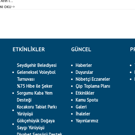
rın i...
NI OKU
ETKINLIKLER
GÜNCEL
P
Seydişehir Belediyesi
Haberler
Geleneksel Voleybol
Duyurular
Turnuvası
Nöbetçi Eczaneler
%75 Hibe ile Şeker
Çöp Toplama Planı
Sorgumu Kaba Yem
Etkinlikler
Desteği
Kamu Spotu
Kocakoru Tabiat Parkı
Galeri
Yürüyüşü
İhaleler
Gökçehüyük Doğaya
Yayınlarımız
Saygı Yürüyüşü
Diyabet Sensörü Destek