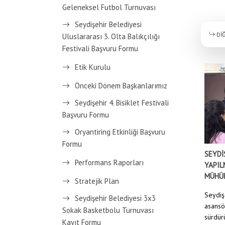
Geleneksel Futbol Turnuvası
Seydişehir Belediyesi
DİĞ
Uluslararası 3. Olta Balıkçılığı
Festivali Başvuru Formu
Etik Kurulu
Önceki Dönem Başkanlarımız
Seydişehir 4. Bisiklet Festivali
Başvuru Formu
Oryantiring Etkinliği Başvuru
Formu
SEYDİ
Performans Raporları
YAPIL
MÜHÜ
Stratejik Plan
Seydiş
Seydişehir Belediyesi 3x3
asansö
Sokak Basketbolu Turnuvası
sürdürü
Kayıt Formu