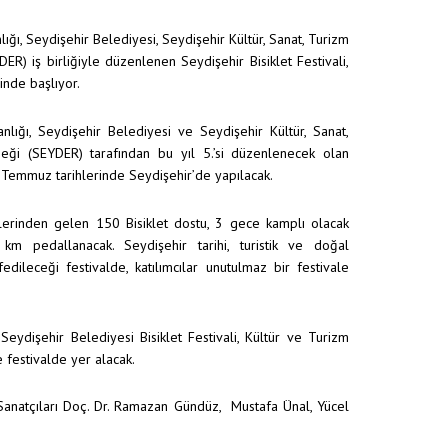
ığı, Seydişehir Belediyesi, Seydişehir Kültür, Sanat, Turizm
R) iş birliğiyle düzenlenen Seydişehir Bisiklet Festivali,
nde başlıyor.
nlığı, Seydişehir Belediyesi ve Seydişehir Kültür, Sanat,
ği (SEYDER) tarafından bu yıl 5.’si düzenlenecek olan
-4 Temmuz tarihlerinde Seydişehir’de yapılacak.
irlerinden gelen 150 Bisiklet dostu, 3 gece kamplı olacak
m pedallanacak. Seydişehir tarihi, turistik ve doğal
fedileceği festivalde, katılımcılar unutulmaz bir festivale
eydişehir Belediyesi Bisiklet Festivali, Kültür ve Turizm
 festivalde yer alacak.
Sanatçıları Doç. Dr. Ramazan Gündüz, Mustafa Ünal, Yücel