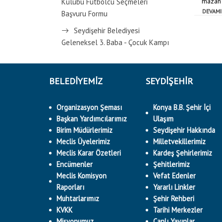
mazan A
Kulübü Futbolcu Seçmeleri
DEVAMI
Başvuru Formu
Seydişehir Belediyesi
Geleneksel 3. Baba - Çocuk Kampı
BELEDİYEMİZ
SEYDİŞEHİR
Organizasyon Şeması
Konya B.B. Şehir İçi
Başkan Yardımcılarımız
Ulaşım
Birim Müdürlerimiz
Seydişehir Hakkında
Meclis Üyelerimiz
Milletvekillerimiz
Meclis Karar Özetleri
Kardeş Şehirlerimiz
Encümenler
Şehitlerimiz
Meclis Komisyon
Vefat Edenler
Raporları
Yararlı Linkler
Muhtarlarımız
Şehir Rehberi
KVKK
Tarihi Merkezler
Misyonumuz
Canlı Yayınlar