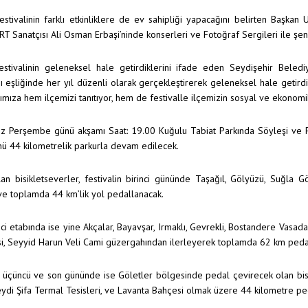
Festivalinin farklı etkinliklere de ev sahipliği yapacağını belirten Başka
RT Sanatçısı Ali Osman Erbaşi’ninde konserleri ve Fotoğraf Sergileri ile şenl
 festivalinin geleneksel hale getirdiklerini ifade eden Seydişehir Bele
 eşliğinde her yıl düzenli olarak gerçekleştirerek geleneksel hale getirdiğ
ımıza hem ilçemizi tanıtıyor, hem de festivalle ilçemizin sosyal ve ekonomi
 Perşembe günü akşamı Saat: 19.00 Kuğulu Tabiat Parkında Söyleşi ve Fo
ü 44 kilometrelik parkurla devam edilecek.
lan bisikletseverler, festivalin birinci gününde Taşağıl, Gölyüzü, Suğla
e toplamda 44 km’lik yol pedallanacak.
nci etabında ise yine Akçalar, Bayavşar, Irmaklı, Gevrekli, Bostandere Vasada
, Seyyid Harun Veli Cami güzergahından ilerleyerek toplamda 62 km pedal
n üçüncü ve son gününde ise Göletler bölgesinde pedal çevirecek olan bisi
eydi Şifa Termal Tesisleri, ve Lavanta Bahçesi olmak üzere 44 kilometre p