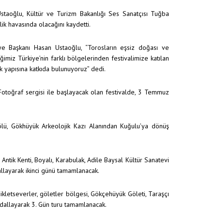
n Ustaoğlu, Kültür ve Turizm Bakanlığı Ses Sanatçısı Tuğba
ik havasında olacağını kaydetti.
diye Başkanı Hasan Ustaoğlu, “Torosların eşsiz doğası ve
imiz Türkiye’nin farklı bölgelerinden festivalimize katılan
k yapısına katkıda bulunuyoruz” dedi.
toğraf sergisi ile başlayacak olan festivalde, 3 Temmuz
 Gölü, Gökhüyük Arkeolojik Kazı Alanından Kuğulu’ya dönüş
 Antik Kenti, Boyalı, Karabulak, Adile Baysal Kültür Sanatevi
layarak ikinci günü tamamlanacak.
kletseverler, göletler bölgesi, Gökçehüyük Göleti, Taraşçı
edallayarak 3. Gün turu tamamlanacak.