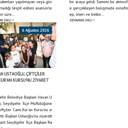
bakımları yapılmayan veya güv
bir araya geldi. Samimi bir atmos
lmadığı tespit edilen asansörle
e gerçekleşen buluşmada esnafın
en süre...
ep, öneri ve bekle...
NI OKU
DEVAMINI OKU
6 Ağustos 2026
N USTAOĞLU, ÇİFTÇİLER
KUR’AN KURSU’NU ZİYARET
ehir Belediye Başkanı Hasan U
u, Seydişehir İlçe Müftülüğüne
iftçiler Cami Kur’an Kursu’nu zi
tti. Başkan Ustaoğlu’na ziyarett
arti Seydişehir İlçe Başkanı Ra