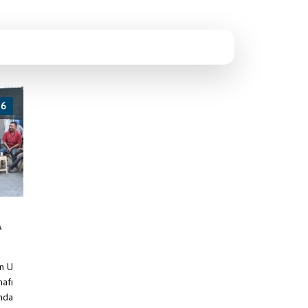
26
Anasayfa
/
Haberler
/
SEYDİŞEHİR 5. BİSİKLET FESTİVALİ BAŞLIYOR
A
an U
nafı
ında