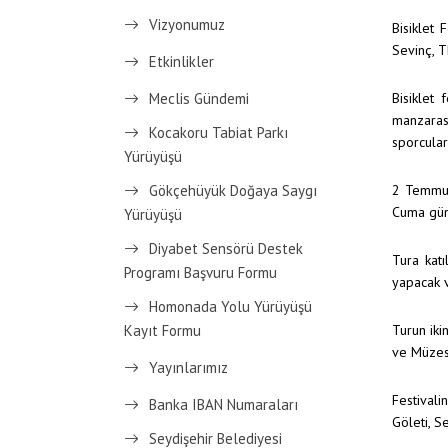
Vizyonumuz
Bisiklet 
Sevinç, T
Etkinlikler
Meclis Gündemi
Bisiklet
manzarası
Kocakoru Tabiat Parkı
sporcular
Yürüyüşü
Gökçehüyük Doğaya Saygı
2 Temmuz
Cuma gün
Yürüyüşü
Diyabet Sensörü Destek
Tura katı
Programı Başvuru Formu
yapacak v
Homonada Yolu Yürüyüşü
Turun iki
Kayıt Formu
ve Müzesi
Yayınlarımız
Festivali
Banka IBAN Numaraları
Göleti, S
Seydişehir Belediyesi