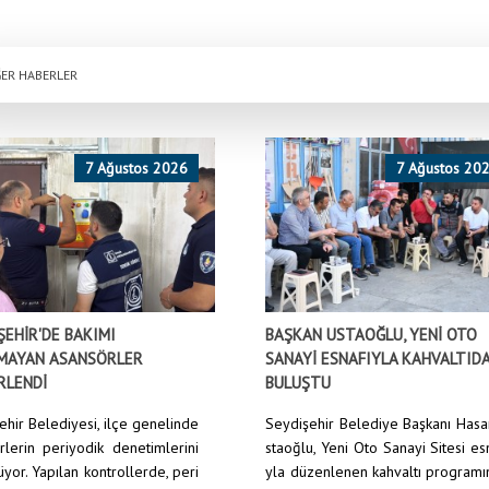
ER HABERLER
7 Ağustos 2026
7 Ağustos 20
ŞEHİR'DE BAKIMI
BAŞKAN USTAOĞLU, YENİ OTO
MAYAN ASANSÖRLER
SANAYİ ESNAFIYLA KAHVALTID
RLENDİ
BULUŞTU
ehir Belediyesi, ilçe genelinde
Seydişehir Belediye Başkanı Has
rlerin periyodik denetimlerini
staoğlu, Yeni Oto Sanayi Sitesi es
yor. Yapılan kontrollerde, peri
yla düzenlenen kahvaltı program