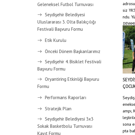
adrosu
Geleneksel Futbol Turnuvası
siz YKS
Seydişehir Belediyesi
ndu. Y
Uluslararası 3. Olta Balıkçılığı
DEVAMI
Festivali Başvuru Formu
Etik Kurulu
Önceki Dönem Başkanlarımız
Seydişehir 4. Bisiklet Festivali
Başvuru Formu
Oryantiring Etkinliği Başvuru
SEYDİ
Formu
ÇOCUK
Performans Raporları
Seydiş
enekse
Stratejik Plan
ampı, 
leştiri
Seydişehir Belediyesi 3x3
sona e
Sokak Basketbolu Turnuvası
pta bab
Kayıt Formu