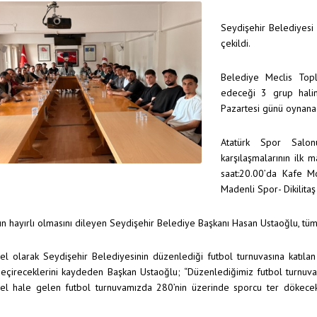
Seydişehir Belediyesi
çekildi.
Belediye Meclis Top
edeceği 3 grup hali
Pazartesi günü oynana
Atatürk Spor Salo
karşılaşmalarının ilk
saat:20.00’da Kafe M
Madenli Spor- Dikilita
n hayırlı olmasını dileyen Seydişehir Belediye Başkanı Hasan Ustaoğlu, tüm sp
l olarak Seydişehir Belediyesinin düzenlediği futbol turnuvasına katılan 
eçireceklerini kaydeden Başkan Ustaoğlu; “Düzenlediğimiz futbol turnuvamız
el hale gelen futbol turnuvamızda 280’nin üzerinde sporcu ter dökecek.