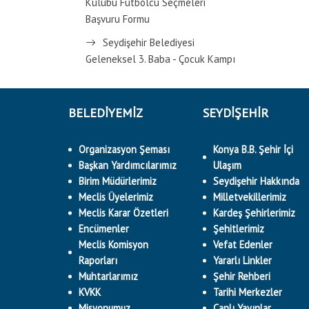
Kulübü Futbolcu Seçmeleri
Başvuru Formu
Seydişehir Belediyesi
Geleneksel 3. Baba - Çocuk Kampı
BELEDİYEMİZ
SEYDİŞEHİR
Organizasyon Şeması
Konya B.B. Şehir İçi
Başkan Yardımcılarımız
Ulaşım
Birim Müdürlerimiz
Seydişehir Hakkında
Meclis Üyelerimiz
Milletvekillerimiz
Meclis Karar Özetleri
Kardeş Şehirlerimiz
Encümenler
Şehitlerimiz
Meclis Komisyon
Vefat Edenler
Raporları
Yararlı Linkler
Muhtarlarımız
Şehir Rehberi
KVKK
Tarihi Merkezler
Misyonumuz
Canlı Yayınlar