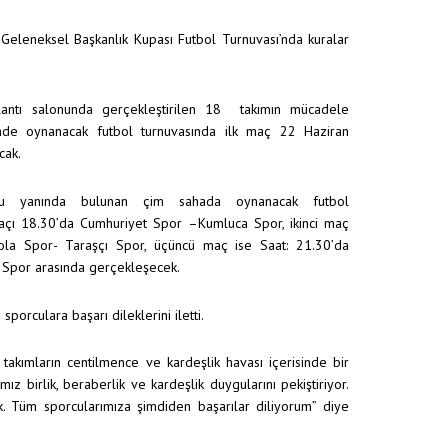
 Geleneksel Başkanlık Kupası Futbol Turnuvası’nda kuralar
lantı salonunda gerçekleştirilen 18 takımın mücadele
nde oynanacak futbol turnuvasında ilk maç 22 Haziran
cak.
nu yanında bulunan çim sahada oynanacak futbol
 maçı 18.30’da Cumhuriyet Spor –Kumluca Spor, ikinci maç
ola Spor- Taraşçı Spor, üçüncü maç ise Saat: 21.30’da
ş Spor arasında gerçekleşecek.
orculara başarı dileklerini iletti.
takımların centilmence ve kardeşlik havası içerisinde bir
 birlik, beraberlik ve kardeşlik duygularını pekiştiriyor.
 Tüm sporcularımıza şimdiden başarılar diliyorum” diye