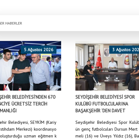
ER HABERLER
5 Ağustos 2026
3 Ağustos 20
ŞEHİR BELEDİYESİ'NDEN 670
SEYDİŞEHİR BELEDİYESİ SPOR
CİYE ÜCRETSİZ TERCİH
KULÜBÜ FUTBOLCULARINA
MANLIĞI
BAŞAKŞEHİR ‘DEN DAVET
ehir Belediyesi, SEYKİM (Kariy
Seydişehir Belediyesi Spor Kulü
İstihdam Merkezi) koordinasyo
ün genç futbolcuları Dursun Mert
oluşturduğu uzman eğitmen k
meli (16) ve Üveys Yıldız (16), B