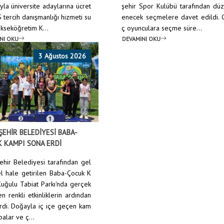
yla üniversite adaylarına ücret
şehir Spor Kulübü tarafından dü
 tercih danışmanlığı hizmeti su
enecek seçmelere davet edildi. 
ükseköğretim K...
ç oyunculara seçme süre...
NI OKU
DEVAMINI OKU
3 Ağustos 2026
ŞEHİR BELEDİYESİ BABA-
 KAMPI SONA ERDİ
ehir Belediyesi tarafından gel
l hale getirilen Baba-Çocuk K
Kuğulu Tabiat Parkı'nda gerçek
len renkli etkinliklerin ardından
rdi. Doğayla iç içe geçen kam
alar ve ç...