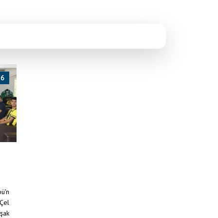
26
bü'n
 Çel
aşak