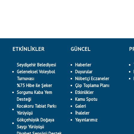
ETKINLIKLER
GÜNCEL
P
Seydişehir Belediyesi
Haberler
Geleneksel Voleybol
Duyurular
Turnuvası
Nöbetçi Eczaneler
%75 Hibe ile Şeker
Çöp Toplama Planı
Sorgumu Kaba Yem
Etkinlikler
Desteği
Kamu Spotu
Kocakoru Tabiat Parkı
Galeri
Yürüyüşü
İhaleler
Gökçehüyük Doğaya
Yayınlarımız
Saygı Yürüyüşü
Diyabet Sensörü Destek