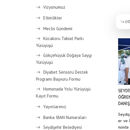
Vizyonumuz
Etkinlikler
DİĞ
Meclis Gündemi
Kocakoru Tabiat Parkı
Yürüyüşü
Gökçehüyük Doğaya Saygı
Yürüyüşü
Diyabet Sensörü Destek
Programı Başvuru Formu
Homonada Yolu Yürüyüşü
SEYDİ
Kayıt Formu
ÖĞREN
DANIŞ
Yayınlarımız
Seydiş
Banka IBAN Numaraları
er ve 
Seydişehir Belediyesi
nunda 