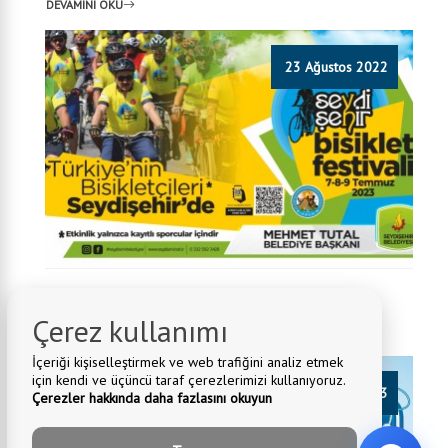
DEVAMINI OKU
23 Ağustos 2022
Seydişehir Bisiklet Festivali Başlıyor
Çerez kullanımı
DEVAMINI OKU
İçeriği kişiselleştirmek ve web trafiğini analiz etmek
için kendi ve üçüncü taraf çerezlerimizi kullanıyoruz.
29 Temmuz 2023
Çerezler hakkında daha fazlasını okuyun