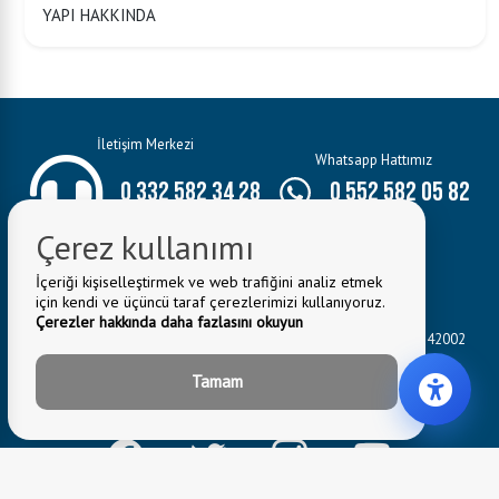
YAPI HAKKINDA
İletişim Merkezi
Whatsapp Hattımız
0 332 582 34 28
0 552 582 05 82
Çerez kullanımı
İçeriği kişiselleştirmek ve web trafiğini analiz etmek
için kendi ve üçüncü taraf çerezlerimizi kullanıyoruz.
E-Mail:
bilgi@seydisehir.bel.tr
Çerezler hakkında daha fazlasını okuyun
Belediye Adresi:
Hacı Seyit Ali Mahallesi Mevlâna Caddesi No:3 42002
Seydişehir/KONYA
Tamam
Fax: